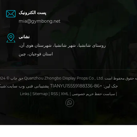
پست الکترونیک
mia@gymbong.net
نشانی
روستای شانشیا، شهر شانشیا، شهرستان هوی آن،
استان فوجیان، چین
 2024 Quanzhou Zhongbo Display Props Co., Ltd. کلیه حقوق محفوظ است
جک لین: +86-15559188336
شبکه TIANYU
پشتیبانی فنی وب سایت:
|
سیاست حفظ حریم خصوصی
|
XML
|
RSS
|
Sitemap
|
Links