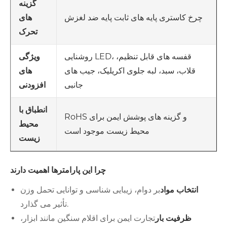
گزینه
چرخ کاستری پایه های ثابت پایه ضد لغزش
های
تحرک
روشنایی LED، قفسه های قابل تنظیم،
ویژگی
قلاب، سبد، لبه جلوی اکریلیک، جیب های
های
جانبی
افزودنی
انطباق با
RoHS و گزینه های پوشش ایمن برای
محیط
محیط زیست موجود است
زیست
چرا این پارامترها اهمیت دارند
انتخاب مواد
بر دوام، زیبایی شناسی و توانایی تحمل وزن
تأثیر می گذارد.
ظرفیت بار
تجارت ایمن برای اقلام سنگین مانند ابزار،