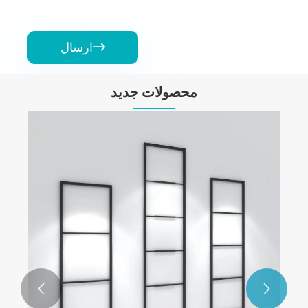
ارسال

محصولات جدید

