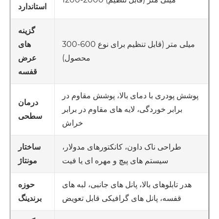
استاندارد
گزینه
300-600 میلی متر (قابل تنظیم برای نوع
های
محصول)
عرض
قفسه
پوشش پودری با دمای بالا، پوشش مقاوم در
درمان
برابر خوردگی، لایه های مقاوم در برابر
سطحی
خراش
طراحی ناک داون، کانکتورهای مدولار،
ساختار
سیستم های پیچ و مهره ای یا فیت
مونتاژ
هدر تابلوهای بالا، پانل های جانبی، لبه های
حوزه
قفسه، پانل های گرافیکی قابل تعویض
برندینگ