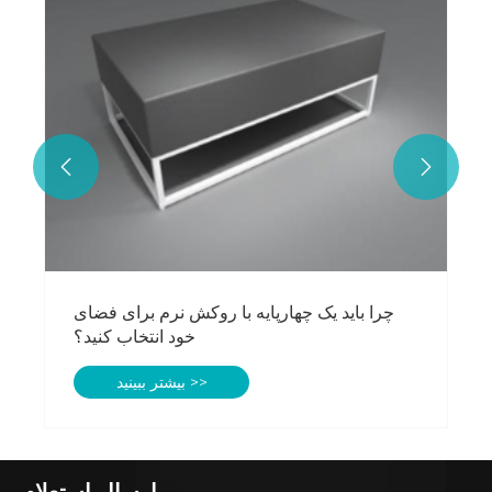
بیشتر ببینید >>


ارسال استعلام