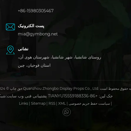
+86-15980305467
پست الکترونیک
mia@gymbong.net
نشانی
روستای شانشیا، شهر شانشیا، شهرستان هوی آن،
استان فوجیان، چین
 2024 Quanzhou Zhongbo Display Props Co., Ltd. کلیه حقوق محفوظ است
جک لین: +86-15559188336
شبکه TIANYU
پشتیبانی فنی وب سایت:
|
سیاست حفظ حریم خصوصی
|
XML
|
RSS
|
Sitemap
|
Links