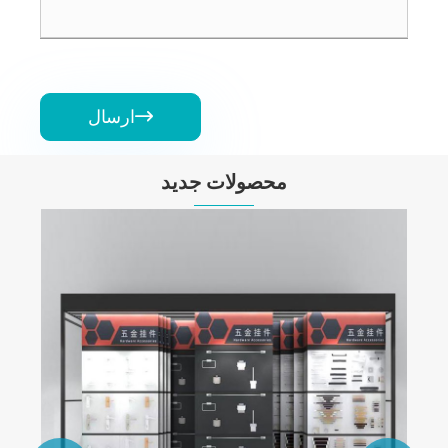
ارسال

محصولات جدید
قفسه نمایشگر گاست آلومینیومی
بیشتر ببینید >>