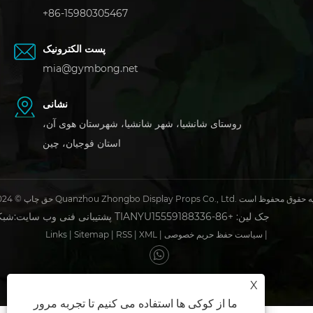
+86-15980305467
پست الکترونیک
mia@gymbong.net
نشانی
روستای شانشیا، شهر شانشیا، شهرستان هوی آن،
استان فوجیان، چین
 2024 Quanzhou Zhongbo Display Props Co., Ltd. کلیه حقوق محفوظ است
جک لین: +86-15559188336
شبکه TIANYU
پشتیبانی فنی وب سایت:
|
سیاست حفظ حریم خصوصی
|
XML
|
RSS
|
Sitemap
|
Links
X
ما از کوکی ها استفاده می کنیم تا تجربه مرور