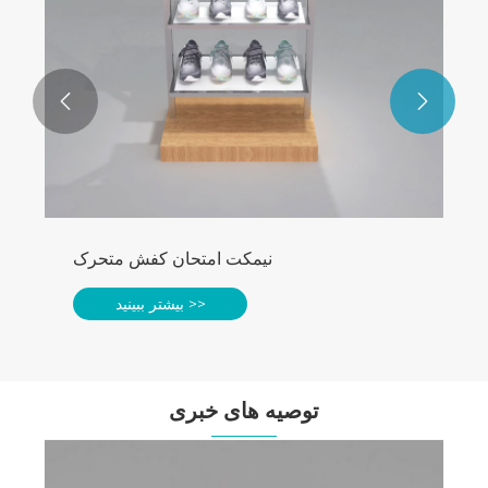


نیمکت امتحان کفش متحرک
بیشتر ببینید >>
توصیه های خبری