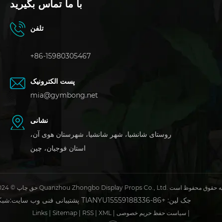
با ما تماس بگیرید
تلفن
+86-15980305467
پست الکترونیک
mia@gymbong.net
نشانی
روستای شانشیا، شهر شانشیا، شهرستان هوی آن،
استان فوجیان، چین
 2024 Quanzhou Zhongbo Display Props Co., Ltd. کلیه حقوق محفوظ است
جک لین: +86-15559188336
شبکه TIANYU
پشتیبانی فنی وب سایت:
|
سیاست حفظ حریم خصوصی
|
XML
|
RSS
|
Sitemap
|
Links